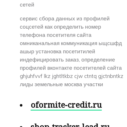
сетей
сервис сбора данных из профилей
соцсетей как определить номер
телефона посетителя сайта
омниканальная коммуникация ыщсшфд
ашыр установка посетитилей
индефицировать заказ, определение
профилей вконтакте посетителей сайта
ghjuhfvvf lkz jghtltkbz cjw ctntq gjctnbntkz
лиды земельные москва участки
oformite-credit.ru