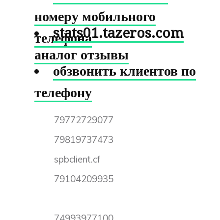
номеру мобильного
stats01.tazeros.com
телефона
аналог отзывы
обзвонить клиентов по
телефону
79772729077
79819737473
spbclient.cf
79104209935
74993977100