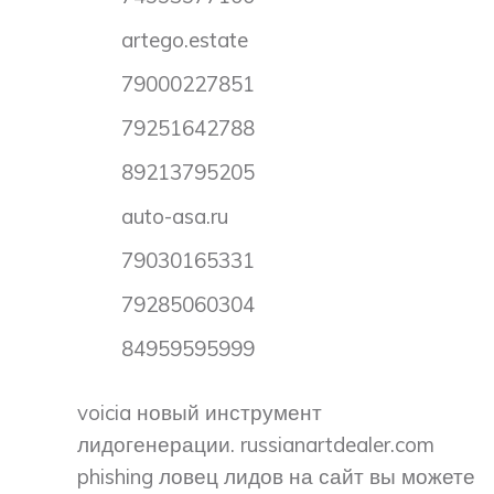
artego.estate
79000227851
79251642788
89213795205
auto-asa.ru
79030165331
79285060304
84959595999
voicia новый инструмент
лидогенерации. russianartdealer.com
phishing ловец лидов на сайт вы можете