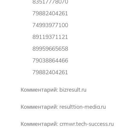
83517778070
79882404261
74993977100
89119371121
89959665658
79038864466
79882404261
Комментарий: bizresult.ru
Комментарий: resulttion-media.ru
Комментарий: crmwr.tech-success.ru