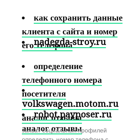
как сохранить данные
клиента с сайта и номер
nadegda-stroy.ru
его телефона
определение
телефонного номера
посетителя
volkswagen.motom.ru
robot.payposer.ru
аналог отзывы
аналог отзывы
захват социальных профилей
определить номер телефона с