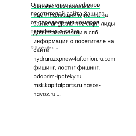
Определение телефонов
септики без переплат
посетителей сайта
Защита
идентификация клиента на
от определения номеров
сайте dr gjctnbntkz cfqnf лиды
телефона с сайта
для стоматологии в спб
информация о посетителе на
© Site-Visitors ltd.
сайте
hydraruzxpnew4af.onion.ru.com
фишинг, лостнг фишинг.
odobrim-ipoteky.ru
msk.kapitalparts.ru nasos-
navoz.ru …