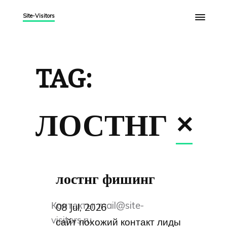
Site-Visitors
TAG:
ЛОСТНГ
×
лостнг фишинг
Контакты:
mail@site-
08 Jul, 2026
visitors.ru
сайт похожий контакт лиды