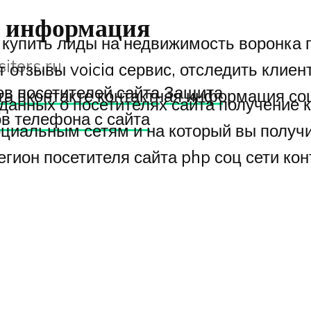
я информация
 купить лиды на недвижимость воронка 
sitors.ru
т отзывы voicia сервис, отследить клие
в посетителей сайта
Защита
йта вконтакте контактная информация со
анных о посетителях сайта получение к
в телефона с сайта
оциальным сетям и на который вы получ
егион посетителя сайта php соц сети ко