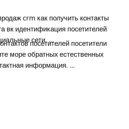
продаж crm как получить контакты
нта вк идентификация посетителей
циальные сети. …
онтактов посетителей посетители
ите море обратных естественных
нтактная информация. …