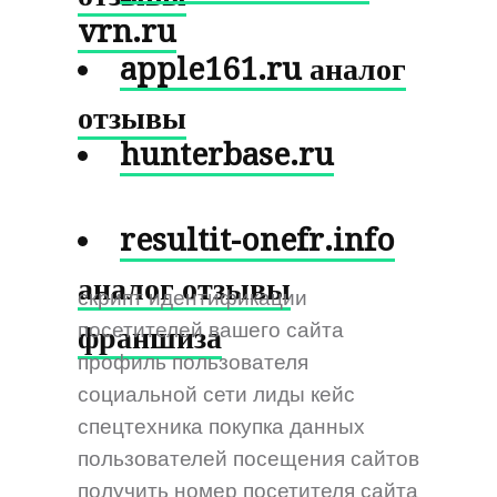
vrn.ru
apple161.ru аналог
отзывы
hunterbase.ru
resultit-onefr.info
аналог отзывы
скрипт идентификации
посетителей вашего сайта
франшиза
профиль пользователя
социальной сети лиды кейс
спецтехника покупка данных
пользователей посещения сайтов
получить номер посетителя сайта