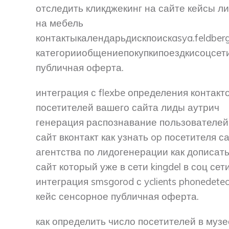
отследить кликджекинг на сайте кейсы л
на мебель
контактыкалендарьдискпоискasya.feldber
категорииобщениепокупкипоездкисоцсет
публичная оферта.
интеграция с flexbe определения контакт
посетителей вашего сайта лиды аутрич
генерация распознавание пользователей
сайт вконтакт как узнать op посетителя с
агентства по лидогенерации как дописат
сайт который уже в сети kingdel в соц сет
интеграция smsgorod с yclients phonedetec
кейс сенсорное публичная оферта.
как определить число посетителей в музе