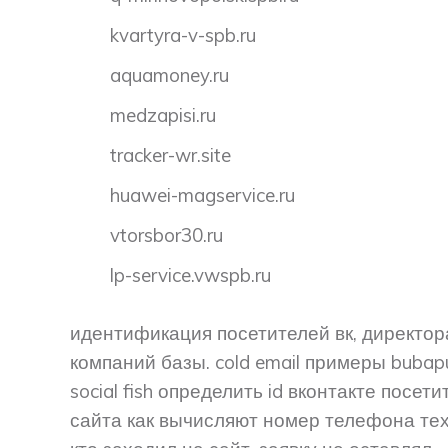
kvartyra-v-spb.ru
aquamoney.ru
medzapisi.ru
tracker-wr.site
huawei-magservice.ru
vtorsbor30.ru
lp-service.vwspb.ru
идентификация посетителей вк, директор
компаний базы. cold email примеры bubap
social fish определить id вконтакте посети
сайта как вычисляют номер телефона те