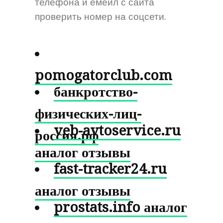
телефона и емейл с сайта
проверить номер на соцсети.
pomogatorclub.com
банкротство-
физических-лиц-
veb-avtoservice.ru
россия.рф
аналог отзывы
fast-tracker24.ru
аналог отзывы
prostats.info аналог