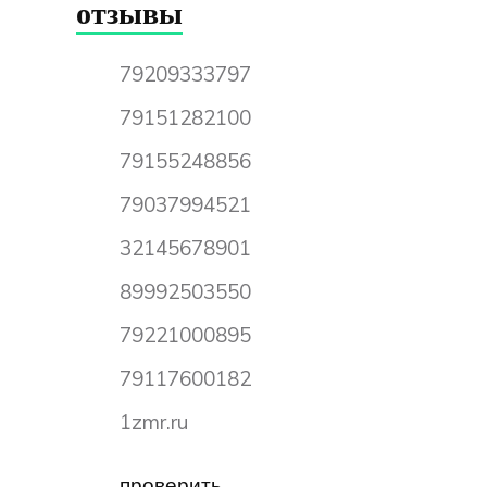
отзывы
79209333797
79151282100
79155248856
79037994521
32145678901
89992503550
79221000895
79117600182
1zmr.ru
проверить