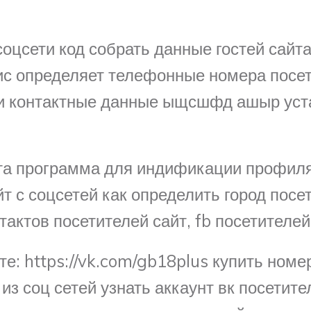
оцсети код собрать данные гостей сайта
вис определяет телефонные номера посе
ти контактные данные ыщсшфд ашыр уст
та программа для индификации профиля 
 с соцсетей как определить город посети
актов посетителей сайт, fb посетителей 
е: https://vk.com/gb18plus купить номе
з соц сетей узнать аккаунт вк посетител