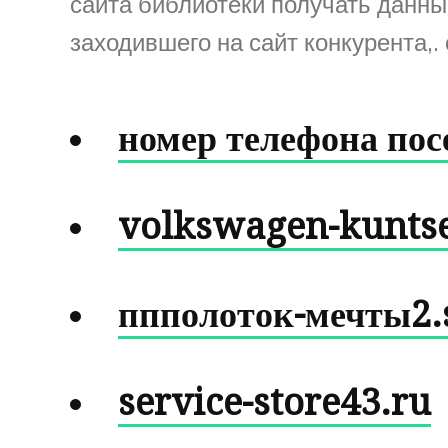
сайта библиотеки получать данны
заходившего на сайт конкурента,.
номер телефона пос
volkswagen-kuntse
ппполоток-мечты2.s
service-store43.ru