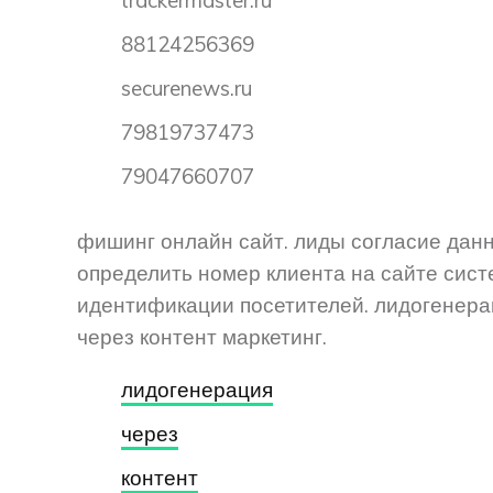
trackermaster.ru
88124256369
securenews.ru
79819737473
79047660707
фишинг онлайн сайт. лиды согласие дан
определить номер клиента на сайте сис
идентификации посетителей. лидогенера
через контент маркетинг.
лидогенерация
через
контент