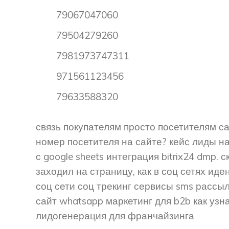
79067047060
79504279260
7981973747311
971561123456
79633588320
связь покупателям просто посетителям са
номер посетителя на сайте? кейс лиды н
с google sheets интеграция bitrix24 dmp. 
заходил на страницу, как в соц сетях ид
соц сети соц трекинг сервисы sms рассы
сайт whatsapp маркетинг для b2b как узн
лидогенерация для франчайзинга