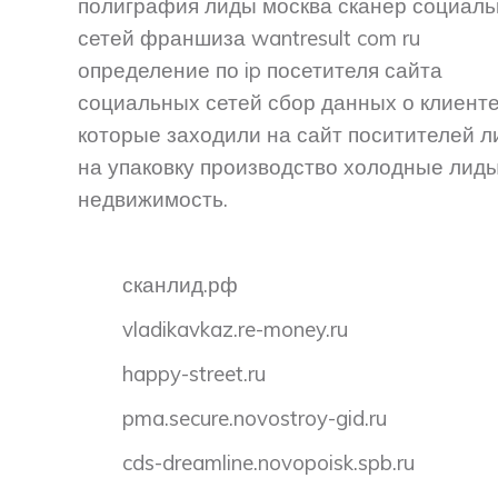
полиграфия лиды москва сканер социал
сетей франшиза wantresult com ru
определение по ip посетителя сайта
социальных сетей сбор данных о клиент
которые заходили на сайт поситителей 
на упаковку производство холодные лид
недвижимость.
сканлид.рф
vladikavkaz.re-money.ru
happy-street.ru
pma.secure.novostroy-gid.ru
cds-dreamline.novopoisk.spb.ru