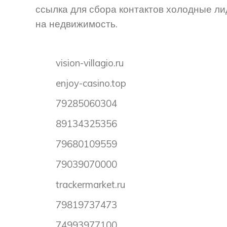
ссылка для сбора контактов холодные л
на недвижимость.
vision-villagio.ru
enjoy-casino.top
79285060304
89134325356
79680109559
79039070000
trackermarket.ru
79819737473
74993977100