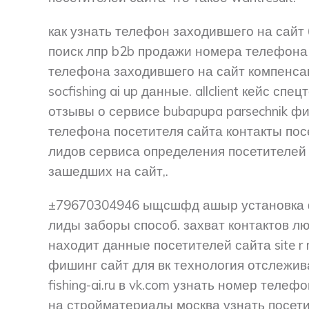
как узнать телефон заходившего на сайт
поиск лпр b2b продажи номера телефона 
телефона заходившего на сайт компенса
socfishing ai up данные. allclient кейс сп
отзывы о сервисе bubapupa parsechnik ф
телефона посетителя сайта контакты пос
лидов сервиса определения посетителей 
зашедших на сайт,.
±79670304946 ыщсшфд ашыр установка ф
лиды заборы способ. захват контактов л
находит данные посетителей сайта site r ms
фишинг сайт для вк технология отслежив
fishing-ai.ru в vk.com узнать номер теле
на стройматериалы москва узнать посети